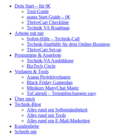
Dein Start – für 0€
Tool-Guide
asana Start Guide – 0€
ThriveCart Checkliste
Technik VA Roadmap
Arbeite mit mir
Sofort-Hilfe – Technik-Call
Technik-Starthilfe für dein Online-Business
ThriveCart Set-up
Programme & Angebote
Technik-VA Ausbildung
BizTech Circle
Vorlagen & Tools
Asana Projektvorlagen
Black Friday Gameplan
Minikurs ManyChat Magic
TuCalendi – Terminbuchungen easy
Über mich
Technik-Blog
Alles rund um Selbstständigkeit
Alles rund um Tools
Alles rund um E-Mail-Marketing
Kundenliebe
Schreib mir